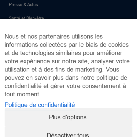
Presse & Actus
Santé et Bien-être
Supermarchés
Nous et nos partenaires utilisons les
informations collectées par le biais de cookies
Télécom
et de technologies similaires pour améliorer
votre expérience sur notre site, analyser votre
Recevez toute l'actualité InPromo
utilisation et à des fins de marketing. Vous
Soyez informé des meilleures promotions en avant-première
pouvez en savoir plus dans notre politique de
en vous inscrivant à la newsletter InPromo by ShopIn.
confidentialité et gérer votre consentement à
tout moment.
Politique de confidentialité
En vous inscrivant, vous acceptez la
politique de
confidentialité
.
Plus d'options
Désactiver tous