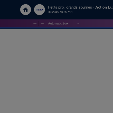
Action L
Petits prix, grands sourires -
Du
26/06
au
2/07/24