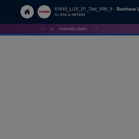
Bauhaus 
KW49_LUX_01_Titel_WM_fr -
Du
2/12
au
30/12/23