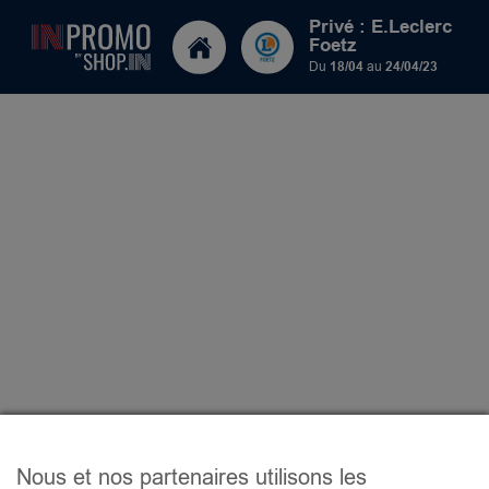
Privé : E.Leclerc
Foetz
Du
18/04
au
24/04/23
Nous et nos partenaires utilisons les