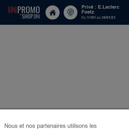
Privé : E.Leclerc
Foetz
Du
17/01
au
28/01/23
Nous et nos partenaires utilisons les