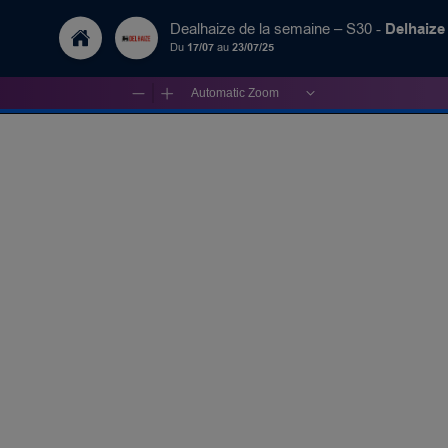
Delhaiz
Dealhaize de la semaine – S30 -
Du
17/07
au
23/07/25