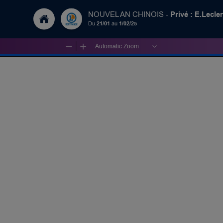
Privé : E.Lecle
NOUVEL AN CHINOIS -
Du
21/01
au
1/02/25