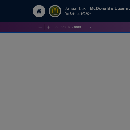
McDonald’s Luxem
Januar Lux -
Du
8/01
au
9/02/24