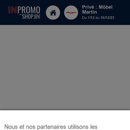
Privé : Möbel
Martin
Du
7/12
au
16/12/23
Nous et nos partenaires utilisons les