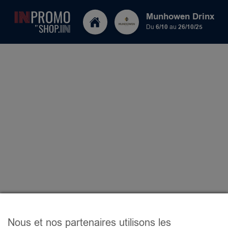
Munhowen Drinx
Du
6/10
au
26/10/25
Nous et nos partenaires utilisons les